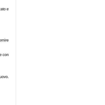
zato e
ornire
te con
nuovo.