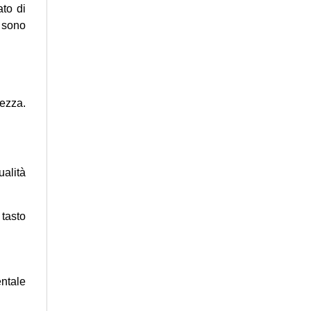
ato di
 sono
lezza.
ualità
 tasto
entale