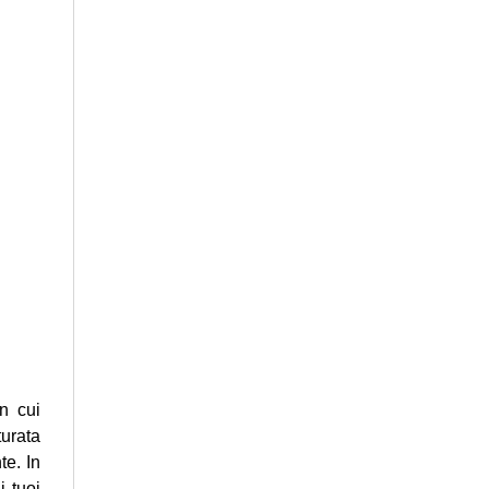
n cui
turata
te. In
i tuoi