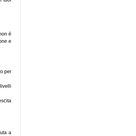
 non è
ione e
vo per
ivelli
escita
iuta a