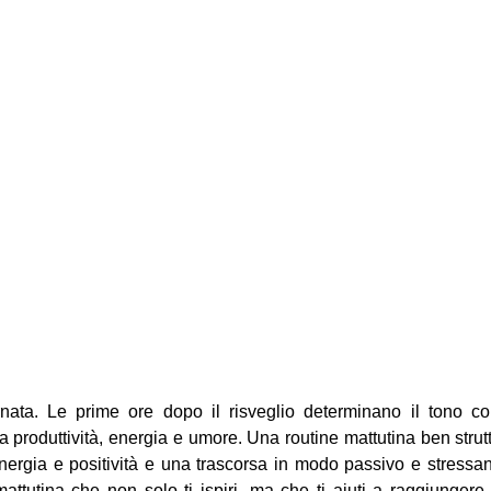
nata. Le prime ore dopo il risveglio determinano il tono co
a produttività, energia e umore. Una routine mattutina ben strut
energia e positività e una trascorsa in modo passivo e stressan
attutina che non solo ti ispiri, ma che ti aiuti a raggiungere 